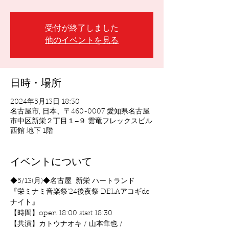
受付が終了しました
他のイベントを見る
日時・場所
2024年5月13日 18:30
名古屋市, 日本、〒460-0007 愛知県名古屋
市中区新栄２丁目１−９ 雲竜フレックスビル
西館 地下 1階
イベントについて
◆5/13(月)◆名古屋  新栄 ハートランド
『栄ミナミ音楽祭'24後夜祭 DELAアコギde
ナイト』
【時間】open 18:00 start 18:30
【共演】カトウナオキ / 山本隼也 / 