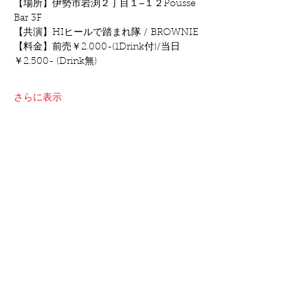
【場所】伊勢市岩渕２丁目１−１２Pousse 
Bar 3F
【共演】HIヒールで踏まれ隊 / BROWNIE
【料金】前売￥2.000-(1Drink付)/当日
￥2.500- (Drink無)
さらに表示
このイベントをシェア
©2021 oshimakeita all right reserved.