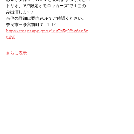
お祭り女神ジャスミンと幾島まなぶくんとの
トリオ、“6/7限定オモロッカーズ”で１曲の
み出演します♪
※他の詳細は案内POPでご確認ください。
奈良市三条宮前町７−１ 1F
https://maps.app.goo.gl/wPsKg9Ywden5x
urh8
さらに表示
このイベントをシェア
©2021 oshimakeita all right reserved.