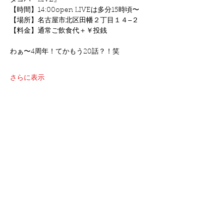
タコパーLIVE』
【時間】14:00open LIVEは多分15時頃〜
【場所】名古屋市北区田幡２丁目１４−２
【料金】通常ご飲食代＋￥投銭
わぁ〜4周年！てかもう20話？！笑
さらに表示
このイベントをシェア
©2021 oshimakeita all right reserved.