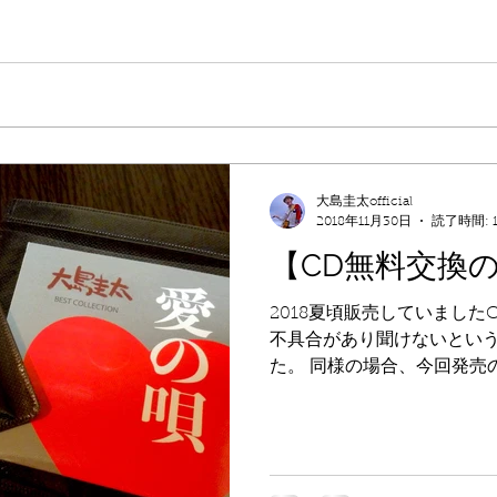
大島圭太official
2018年11月30日
読了時間: 
【CD無料交換
2018夏頃販売していましたC
不具合があり聞けないとい
た。 同様の場合、今回発売
ます。 交換方法は二つ。 ①
お持ちいただき交換。...