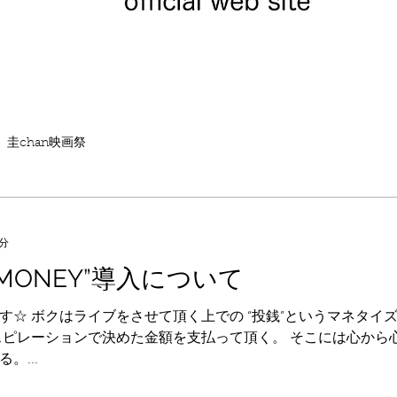
圭chan映画祭
3分
 MONEY”導入について
す☆ ボクはライブをさせて頂く上での “投銭”というマネタイ
スピレーションで決めた金額を支払って頂く。 そこには心から
。...