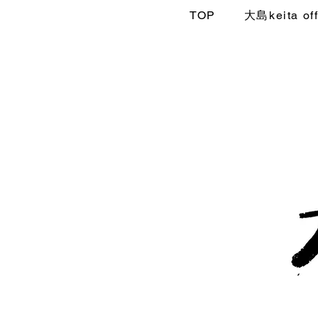
TOP
大島keita off