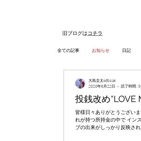
​旧ブログは
コチラ
全ての記事
お知らせ
日記
大島圭太official
2020年6月22日
読了時間: 
投銭改め“LOVE
皆様日々ありがとうございま
れが持つ所持金の中で イン
ブの出来がしっかり反映される